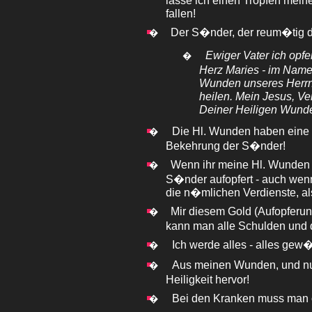
lasse ich einen Tropfen mein
fallen!
Der S�nder, der reum�tig da
�
Ewiger Vater ich opf
�
Herz Maries - im Namen
Wunden unseres Herrn
heilen. Mein Jesus, Ve
Deiner Heiligen Wunde
Die Hl. Wunden haben eine 
�
Bekehrung der S�nder!
Wenn ihr meine Hl. Wunden 
�
S�nder aufopfert - auch wenn
die n�mlichen Verdienste, al
Mir diesem Gold (Aufopferu
�
kann man alle Schulden und d
Ich werde alles - alles gew
�
Aus meinen Wunden, und nu
�
Heiligkeit hervor!
Bei den Kranken muss man o
�