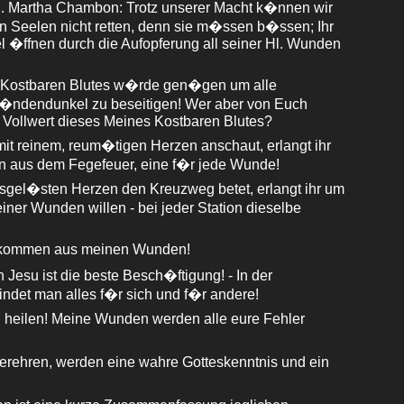
M. Martha Chambon: Trotz unserer Macht k�nnen wir
n Seelen nicht retten, denn sie m�ssen b�ssen; Ihr
 �ffnen durch die Aufopferung all seiner Hl. Wunden
s Kostbaren Blutes w�rde gen�gen um alle
 S�ndendunkel zu beseitigen! Wer aber von Euch
 Vollwert dieses Meines Kostbaren Blutes?
mit reinem, reum�tigen Herzen anschaut, erlangt ihr
en aus dem Fegefeuer, eine f�r jede Wunde!
osgel�sten Herzen den Kreuzweg betet, erlangt ihr um
iner Wunden willen - bei jeder Station dieselbe
s kommen aus meinen Wunden!
Jesu ist die beste Besch�ftigung! - In der
indet man alles f�r sich und f�r andere!
heilen! Meine Wunden werden alle eure Fehler
erehren, werden eine wahre Gotteskenntnis und ein