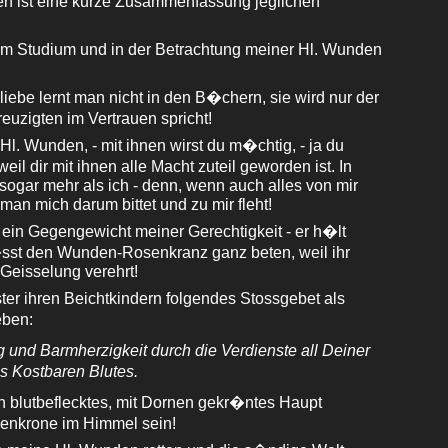
n ist eine kurze Zusammenfassung jeglichen
 im Studium und in der Betrachtung meiner Hl. Wunden
iebe lernt man nicht in den B�chern, sie wird nur der
reuzigten im Vertrauen spricht!
Hl. Wunden, - mit ihnen wirst du m�chtig, - ja du
weil dir mit ihnen alle Macht zuteil geworden ist. In
ogar mehr als ich - denn, wenn auch alles von mir
 man mich darum bittet und zu mir fleht!
ein Gegengewicht meiner Gerechtigkeit - er h�lt
sst den Wunden-Rosenkranz ganz beten, weil ihr
Geisselung verehrt!
ter ihren Beichtkindern folgendes Stossgebet als
eben:
 und Barmherzigkeit durch die Verdienste all Deiner
 Kostbaren Blutes.
n blutbeflecktes, mit Dornen gekr�ntes Haupt
ienkrone im Himmel sein!