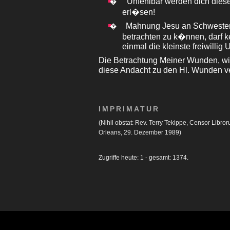
Unfehlbar werden dich dies
�
erl�sen!
Mahnung Jesu an Schwester
�
betrachten zu k�nnen, darf k
einmal die kleinste freiwilli
Die Betrachtung Meiner Wunden, wi
diese Andacht zu den Hl. Wunden ve
IMPRIMATUR
(Nihil obstat: Rev. Terry Tekippe, Censor Libro
Orleans, 29. Dezember 1989)
Zugriffe heute: 1 - gesamt: 1374.