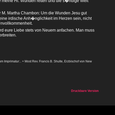
e meine Hl. Wunden retten und die s�ndige Welt
 M. Martha Chambon: Um die Wunden Jesu gut
eine irdische Anh�nglichkeit im Herzen sein, nicht
g Unvollkommenheit.
rd eure Liebe stets von Neuem anfachen. Man muss
rbreiten.
rum Imprimatur:.. + Most Rev. Francis B. Shulte, Erzbischof von New
Druckbare Version