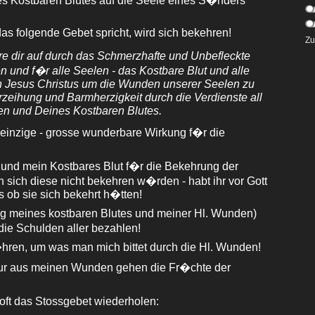
es Kostbaren Blutes auf die Seele eines S�nders
s folgende Gebet spricht, wird sich bekehren!
Zu
ere dir auf durch das Schmerzhafte und Unbefleckte
 und f�r alle Seelen - das Kostbare Blut und alle
 Jesus Christus um die Wunden unserer Seelen zu
rzeihung und Barmherzigkeit durch die Verdienste all
n und Deines Kostbaren Blutes.
einzige - grosse wunderbare Wirkung f�r die
und mein Kostbares Blut f�r die Bekehrung der
 sich diese nicht bekehren w�rden - habt ihr vor Gott
s ob sie sich bekehrt h�tten!
ng meines kostbaren Blutes und meiner Hl. Wunden)
ie Schulden aller bezahlen!
�hren, um was man mich bittet durch die Hl. Wunden!
r aus meinen Wunden gehen die Fr�chte der
ft das Stossgebet wiederholen: