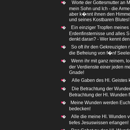
Worte der Gottesmutter an 
�
mein Sohn und Ich - die Arme
aber k�nnt ihnen den Himmel
und seines Kostbaren Blutes!
Ein einziger Tropfen meine
�
Erdenfinsternisse und alles
denkt daran? - Wer kennt den
So oft ihr den Gekreuzigten 
�
die Befreiung von f�nf Seel
Wenn ihr mit ganz reinem, l
�
der Verdienste einer jeden me
Gnade!
Alle Gaben des Hl. Geiste
�
Die Betrachtung der Wunden 
�
Betrachtung der Hl. Wunden f
Meine Wunden werden Euch 
�
bedecken!
Alle die meine Hl. Wunden v
�
tiefes Jesuswissen erlangen!