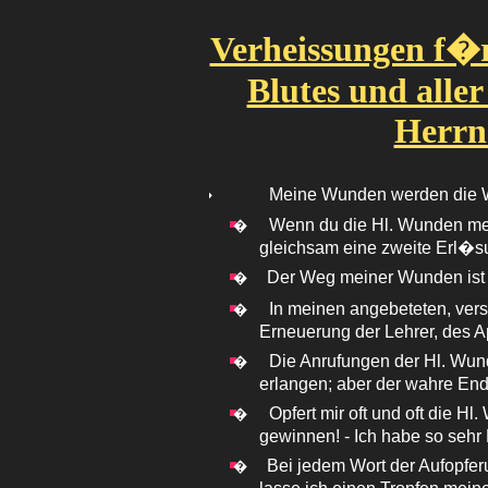
Verheissungen f�r
Blutes und alle
Herrn 
Meine Wunden werden die Wel
�
Wenn du die Hl. Wunden mei
�
gleichsam eine zweite Erl�s
Der Weg meiner Wunden ist 
�
In meinen angebeteten, ver
�
Erneuerung der Lehrer, des Ap
Die Anrufungen der Hl. Wu
�
erlangen; aber der wahre End
Opfert mir oft und oft die 
�
gewinnen! - Ich habe so sehr
Bei jedem Wort der Aufopfe
�