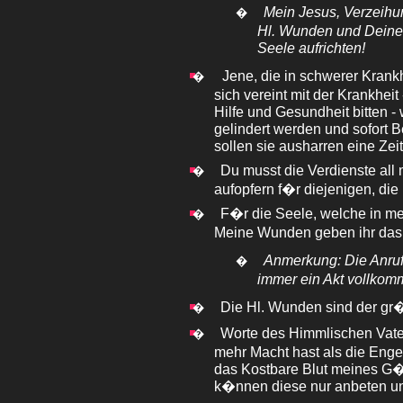
Mein Jesus, Verzeihun
�
Hl. Wunden und Deines
Seele aufrichten!
Jene, die in schwerer Krank
�
sich vereint mit der Krankhei
Hilfe und Gesundheit bitten 
gelindert werden und sofort B
sollen sie ausharren eine Zei
Du musst die Verdienste al
�
aufopfern f�r diejenigen, die
F�r die Seele, welche in me
�
Meine Wunden geben ihr das
Anmerkung: Die Anruf
�
immer ein Akt vollko
Die Hl. Wunden sind der gr
�
Worte des Himmlischen Vate
�
mehr Macht hast als die Enge
das Kostbare Blut meines G�t
k�nnen diese nur anbeten u