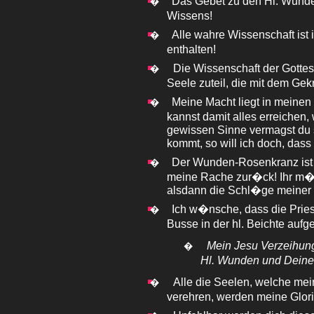
Das Gebet zu den Hl. Wunde
�
Wissens!
Alle wahre Wissenschaft ist
�
enthalten!
Die Wissenschaft der Gottesl
�
Seele zuteil, die mit dem Gek
Meine Macht liegt in meinen 
�
kannst damit alles erreichen, 
gewissen Sinne vermagst du s
kommt, so will ich doch, dass
Der Wunden-Rosenkranz ist 
�
meine Rache zur�ck! Ihr m�
alsdann die Schl�ge meiner 
Ich w�nsche, dass die Pries
�
Busse in der hl. Beichte aufg
Mein Jesu Verzeihung
�
Hl. Wunden und Deines
Alle die Seelen, welche mei
�
verehren, werden meine Glor