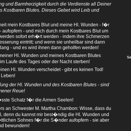
g und Barmherzigkeit durch die Verdienste all Deiner
 Kostbaren Blutes. Dieses Gebet wird Leib und
heit mein Kostbares Blut und meine Hl. Wunden - f�r
t - aufopfern - und mich durch mein Kostbares Blut um
- werden sofort erh�rt werden - indem ihre Schmerzen
esserung eintritt; und wenn sie unheilbar sind dann
tlang - und es wird ihnen dann geholfen werden!
l meiner Hl. Wunden und meines Kostbaren Blutes
Se
 im Laufe des Tages oder der Nacht sterben!
inen Hl. Wunden verscheidet - gibt es keinen Tod!
 Leben!
ung der Hl. Wunden und des Kostbaren Blutes - sind
mmener Reue!
�sste Schatz f�r die Armen Seelen!
rs an Schwester M. Martha Chambon: Wisse, dass du
l, denn du kannst mir best�ndig die Hl. Wunden und
tlichen Sohnes f�r die S�nder aufopfern - sie aber
nd bewundern!